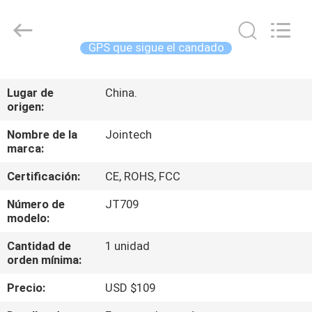
2026
Shenzhen
Joint
Technology
Co.,
GPS que sigue el candado
Ltd..
All
Rights
HOGAR
Reserved.
Lugar de
China.
origen:
PRODUCTOS
Nombre de la
Jointech
marca:
VR
Certificación:
CE, ROHS, FCC
SHOW
Número de
JT709
modelo:
SOBRE
Cantidad de
1 unidad
NOSOTROS
orden mínima:
Precio:
USD $109
VIAJE