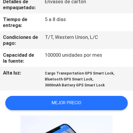
Detalles de
Envases de cartón
DE
empaquetado:
LA
Tiempo de
5 a 8 días
FÁBRICA
entrega:
Condiciones de
T/T, Western Union, L/C
CONTROL
pago:
DE
Capacidad de
100000 unidades por mes
la fuente:
CALIDAD
Alta luz:
,
Cargo Transportation GPS Smart Lock
,
Bluetooth GPS Smart Lock
ÉNTRENOS
3000mAh Battery GPS Smart Lock
EN
CONTACTO
MEJOR PRECIO
CON
PIDA