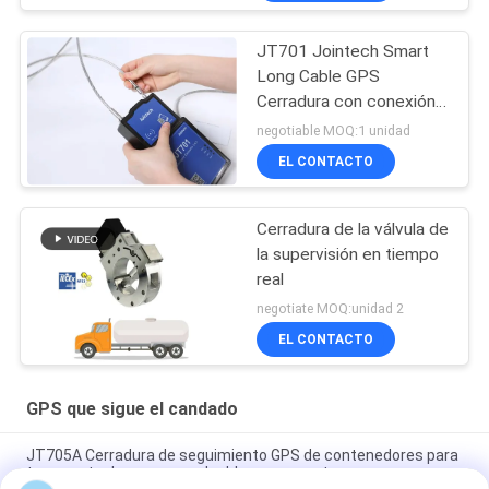
JT701 Jointech Smart
Long Cable GPS
Cerradura con conexión a
Internet
negotiable MOQ:1 unidad
EL CONTACTO
Cerradura de la válvula de
la supervisión en tiempo
real
negotiate MOQ:unidad 2
EL CONTACTO
GPS que sigue el candado
JT705A Cerradura de seguimiento GPS de contenedores para
transporte de carga con desbloqueo remoto