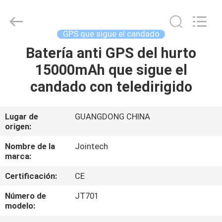
2026
Shenzhen
Joint
Technology
Co.,
GPS que sigue el candado
Ltd..
All
Rights
Batería anti GPS del hurto
HOGAR
Reserved.
15000mAh que sigue el
PRODUCTOS
candado con teledirigido
VR
Lugar de
GUANGDONG CHINA
origen:
SHOW
Nombre de la
Jointech
marca:
SOBRE
Certificación:
CE
NOSOTROS
Número de
JT701
modelo:
VIAJE