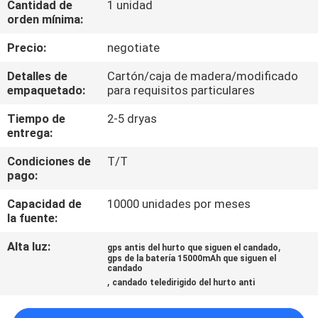
Cantidad de
1 unidad
DE
orden mínima:
LA
Precio:
negotiate
FÁBRICA
Detalles de
Cartón/caja de madera/modificado
empaquetado:
para requisitos particulares
CONTROL
Tiempo de
2-5 dryas
DE
entrega:
CALIDAD
Condiciones de
T/T
pago:
ÉNTRENOS
Capacidad de
10000 unidades por meses
EN
la fuente:
CONTACTO
Alta luz:
,
gps antis del hurto que siguen el candado
gps de la batería 15000mAh que siguen el
CON
candado
,
candado teledirigido del hurto anti
PIDA