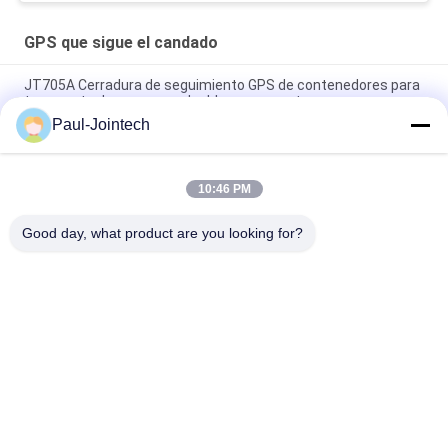
GPS que sigue el candado
JT705A Cerradura de seguimiento GPS de contenedores para
transporte de carga con desbloqueo remoto
Paul-Jointech
Batería anti GPS del hurto 15000mAh que sigue el candado
con teledirigido
10:46 PM
Jointech JT709A Contenedor GPS Tracking Cerradura
impermeable camioneta GPS Cerradura electrónica
Good day, what product are you looking for?
Categorías Populares
Todos
GPS Que Sigue El 
Cerradura Del 
Candado
Envase De GPS
Cerradura Elegante 
Candado Elegante 
De GPS
De Bluetooth