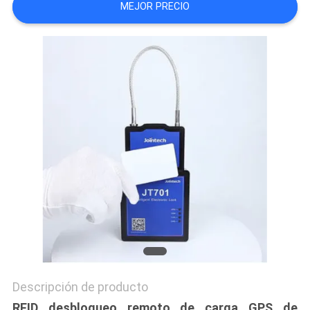
MEJOR PRECIO
UNA
CITA
MAPA
DEL
SITIO
PRIVACY
POLICY
Descripción de producto
RFID desbloqueo remoto de carga GPS de