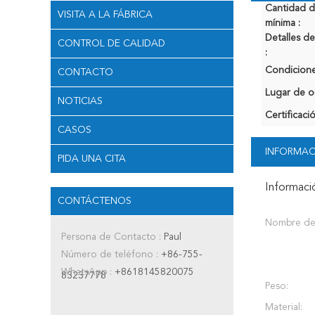
Cantidad 
VISITA A LA FÁBRICA
mínima :
Detalles 
CONTROL DE CALIDAD
:
Condicione
CONTACTO
Lugar de o
NOTICIAS
Certificaci
CASOS
INFORMAC
PIDA UNA CITA
Informaci
CONTÁCTENOS
Nombre de
Persona de Contacto :
Paul
Número de teléfono :
+86-755-
WhatsApp :
+8618145820075
83237778
Peso:
Material: