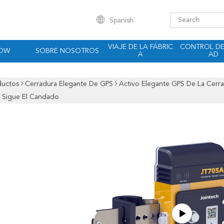
Spanish
VIAJE DE LA FÁBRIC
CONTROL DE
HOW
SOBRE NOSOTROS
A
AD
ductos
Cerradura Elegante De GPS
Activo Elegante GPS De La Cerr
 Sigue El Candado