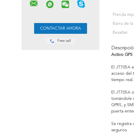
Prenda imp
Barra de la
Resaltar:
Free call
Descripci
Activo GPS 
El JT705A e
acceso del 
tiempo real.
El JT705A o
tomándole u
GPRS, y SMS
puerta ente
Se registra
seguros.