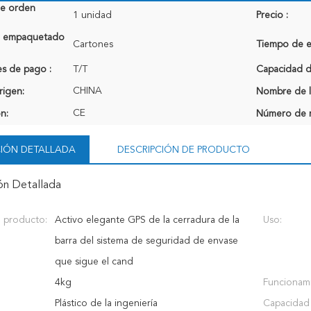
de orden
1 unidad
Precio :
de empaquetado
Cartones
Tiempo de e
s de pago :
T/T
Capacidad de
CHINA
rigen:
Nombre de l
CE
ón:
Número de 
IÓN DETALLADA
DESCRIPCIÓN DE PRODUCTO
ón Detallada
 producto:
Activo elegante GPS de la cerradura de la
Uso:
barra del sistema de seguridad de envase
que sigue el cand
4kg
Funcionam
Plástico de la ingeniería
Capacidad 