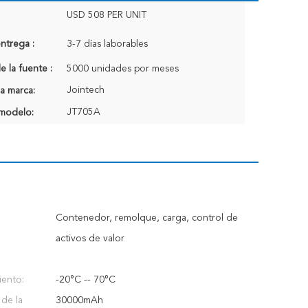
USD 508 PER UNIT
ntrega :
3-7 días laborables
 la fuente :
5000 unidades por meses
Jointech
a marca:
JT705A
modelo:
Contenedor, remolque, carga, control de
activos de valor
iento:
-20°C -- 70°C
de la
30000mAh