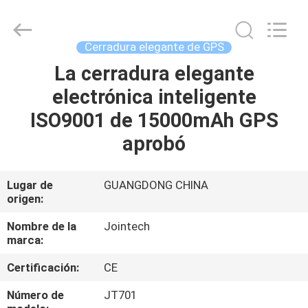
2026
Shenzhen
Joint
Technology
Co.,
Cerradura elegante de GPS
Ltd..
All
Rights
La cerradura elegante
HOGAR
Reserved.
electrónica inteligente
PRODUCTOS
ISO9001 de 15000mAh GPS
aprobó
VR
SHOW
Lugar de
GUANGDONG CHINA
origen:
SOBRE
Nombre de la
Jointech
marca:
NOSOTROS
Certificación:
CE
VIAJE
Número de
JT701