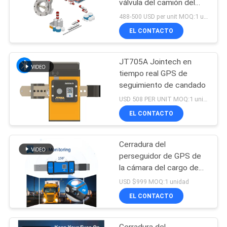
válvula del camión del
tanque de aceite que
488-500 USD per unit MOQ:1 unidad
coloca el seguimiento
EL CONTACTO
JT705A Jointech en
tiempo real GPS de
seguimiento de candado
USD 508 PER UNIT MOQ:1 unidad
EL CONTACTO
Cerradura del
perseguidor de GPS de
la cámara del cargo de
Jointech
USD $999 MOQ:1 unidad
EL CONTACTO
Cerradura del