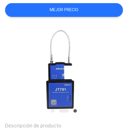
UNA
MEJOR PRECIO
CITA
MAPA
DEL
SITIO
PRIVACY
POLICY
Descripción de producto