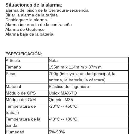
Situaciones de la alarma:
alarma del pisón de la Cerradura-secuencia
Birlar la alarma de la tarjeta
Desbloquee la alarma
Alarma incorrecta de la contraseña
Alarma de Geofence
Alarma baja de la batería
ESPECIFICACIÓN:
Artículo
Nota
Tamaño
195m m x 114m m x 37m m
Peso
700g (incluya la unidad principal, la
antena, la batería, la cáscara)
Material
Plástico del ingeniero
Módulo de GPS
Ublox MAX-7Q
Módulo del G/M
Quectel M35
Temperatura de
-20°C -- +60°C
trabajo
Temperatura de la
-40°C -- +80°C
tienda
Humedad
5%-99%