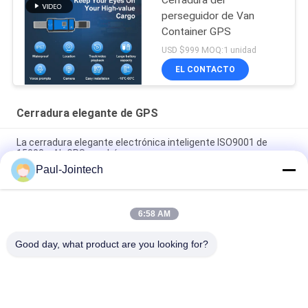
perseguidor de Van
Container GPS
USD $999 MOQ:1 unidad
EL CONTACTO
Cerradura elegante de GPS
La cerradura elegante electrónica inteligente ISO9001 de
15000mAh GPS aprobó
Paul-Jointech
Envase de la cerradura del sello de Jointech JT705A GPS que
supervisa el cargo GPS de la seguridad que sigue el candado
6:58 AM
La cerradura electrónica elegante ROHS del envase de
1500mAh GPS aprobó
Good day, what product are you looking for?
Categorías Populares
Todos