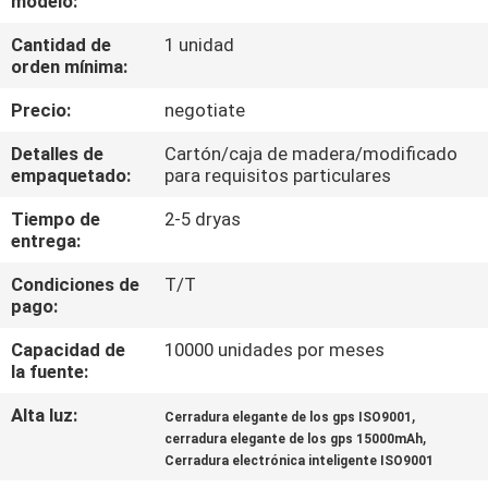
modelo:
DE
Cantidad de
1 unidad
LA
orden mínima:
FÁBRICA
Precio:
negotiate
CONTROL
Detalles de
Cartón/caja de madera/modificado
empaquetado:
para requisitos particulares
DE
Tiempo de
2-5 dryas
CALIDAD
entrega:
Condiciones de
T/T
ÉNTRENOS
pago:
EN
Capacidad de
10000 unidades por meses
CONTACTO
la fuente:
CON
Alta luz:
,
Cerradura elegante de los gps ISO9001
,
cerradura elegante de los gps 15000mAh
Cerradura electrónica inteligente ISO9001
PIDA