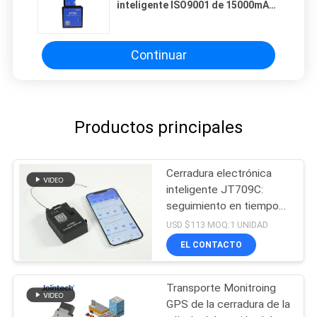
inteligente ISO9001 de 15000mAh
GPS aprobó
Continuar
Productos principales
Cerradura electrónica
inteligente JT709C:
seguimiento en tiempo
real y desbloqueo
USD $113 MOQ:1 UNIDAD
remoto
EL CONTACTO
Transporte Monitroing
GPS de la cerradura de la