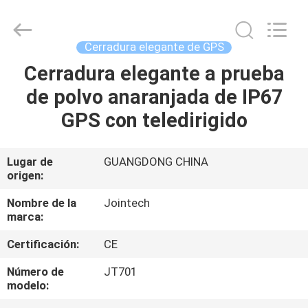
2026
Shenzhen
Joint
Technology
Co.,
Cerradura elegante de GPS
Ltd..
All
Rights
Cerradura elegante a prueba
HOGAR
Reserved.
de polvo anaranjada de IP67
PRODUCTOS
GPS con teledirigido
VR
Lugar de
GUANGDONG CHINA
origen:
SHOW
Nombre de la
Jointech
marca:
SOBRE
Certificación:
CE
NOSOTROS
Número de
JT701
modelo:
VIAJE