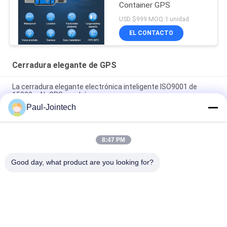
Container GPS
USD $999 MOQ:1 unidad
EL CONTACTO
Cerradura elegante de GPS
La cerradura elegante electrónica inteligente ISO9001 de
15000mAh GPS aprobó
Paul-Jointech
Envase de la cerradura del sello de Jointech JT705A GPS que
supervisa el cargo GPS de la seguridad que sigue el candado
8:47 PM
La cerradura electrónica elegante ROHS del envase de
1500mAh GPS aprobó
Good day, what product are you looking for?
Categorías Populares
Todos
GPS Que Sigue El 
Cerradura Del 
Candado
Envase De GPS