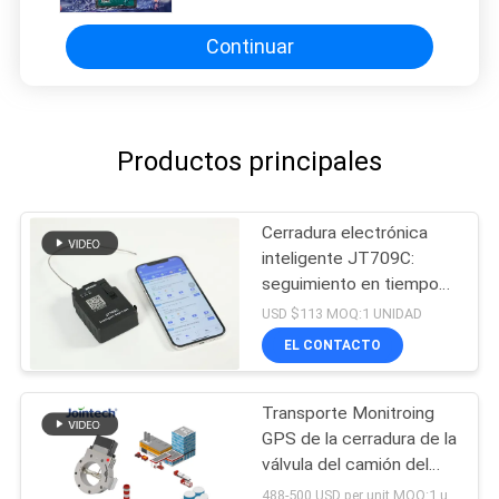
Continuar
Productos principales
Cerradura electrónica
inteligente JT709C:
seguimiento en tiempo
real y desbloqueo
USD $113 MOQ:1 UNIDAD
remoto
EL CONTACTO
Transporte Monitroing
GPS de la cerradura de la
válvula del camión del
tanque de aceite que
488-500 USD per unit MOQ:1 unidad