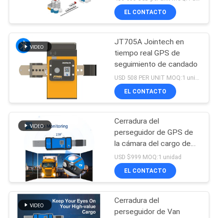
coloca el seguimiento
EL CONTACTO
JT705A Jointech en
tiempo real GPS de
seguimiento de candado
USD 508 PER UNIT MOQ:1 unidad
EL CONTACTO
Cerradura del
perseguidor de GPS de
la cámara del cargo de
Jointech
USD $999 MOQ:1 unidad
EL CONTACTO
Cerradura del
perseguidor de Van