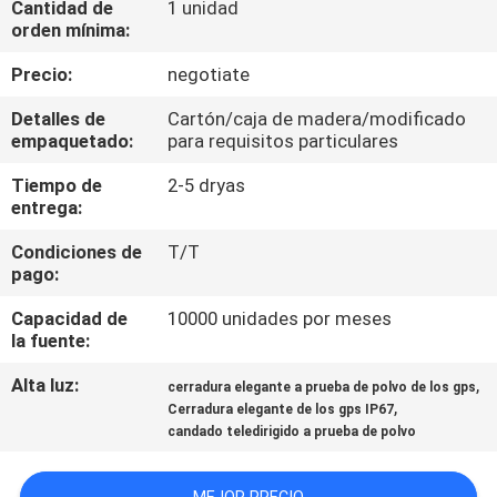
Cantidad de
1 unidad
DE
orden mínima:
LA
Precio:
negotiate
FÁBRICA
Detalles de
Cartón/caja de madera/modificado
empaquetado:
para requisitos particulares
CONTROL
Tiempo de
2-5 dryas
DE
entrega:
CALIDAD
Condiciones de
T/T
pago:
ÉNTRENOS
Capacidad de
10000 unidades por meses
EN
la fuente:
CONTACTO
Alta luz:
,
cerradura elegante a prueba de polvo de los gps
,
Cerradura elegante de los gps IP67
CON
candado teledirigido a prueba de polvo
PIDA