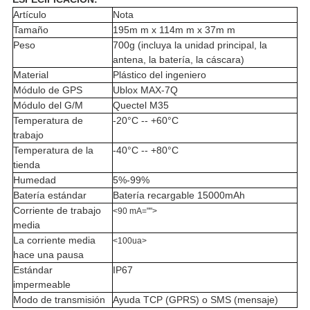
Artículo
Nota
Tamaño
195m m x 114m m x 37m m
Peso
700g (incluya la unidad principal, la
antena, la batería, la cáscara)
Material
Plástico del ingeniero
Módulo de GPS
Ublox MAX-7Q
Módulo del G/M
Quectel M35
Temperatura de
-20°C -- +60°C
trabajo
Temperatura de la
-40°C -- +80°C
tienda
Humedad
5%-99%
Batería estándar
Batería recargable 15000mAh
Corriente de trabajo
<90 mA="">
media
La corriente media
<100ua>
hace una pausa
Estándar
IP67
impermeable
Modo de transmisión
Ayuda TCP (GPRS) o SMS (mensaje)