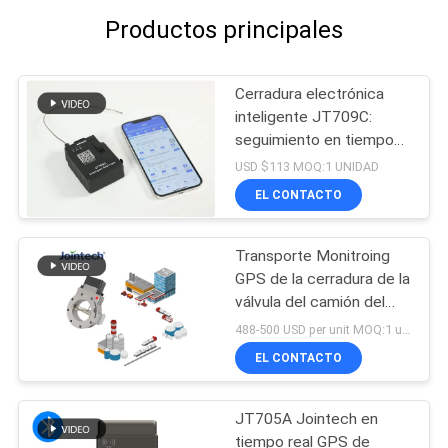
Productos principales
Cerradura electrónica
inteligente JT709C:
seguimiento en tiempo
real y desbloqueo
USD $113 MOQ:1 UNIDAD
remoto
EL CONTACTO
Transporte Monitroing
GPS de la cerradura de la
válvula del camión del
tanque de aceite que
488-500 USD per unit MOQ:1 unidad
coloca el seguimiento
EL CONTACTO
JT705A Jointech en
tiempo real GPS de