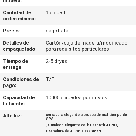
modelo:
DE
Cantidad de
1 unidad
LA
orden mínima:
FÁBRICA
Precio:
negotiate
CONTROL
Detalles de
Cartón/caja de madera/modificado
empaquetado:
para requisitos particulares
DE
Tiempo de
2-5 dryas
CALIDAD
entrega:
Condiciones de
T/T
ÉNTRENOS
pago:
EN
Capacidad de
10000 unidades por meses
CONTACTO
la fuente:
CON
Alta luz:
cerradura elegante a prueba de mal tiempo de
GPS
,
,
Candado elegante del bluetooth JT701
Cerradura de JT701 GPS Smart
PIDA