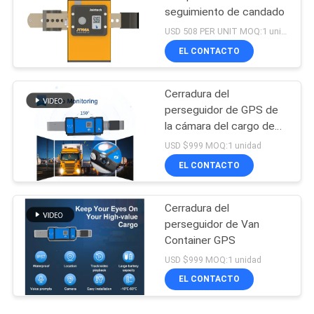
seguimiento de candado
USD 508 PER UNIT MOQ:1 unidad
EL CONTACTO
Cerradura del
perseguidor de GPS de
la cámara del cargo de
Jointech
USD $999 MOQ:1 unidad
EL CONTACTO
Cerradura del
perseguidor de Van
Container GPS
USD $999 MOQ:1 unidad
EL CONTACTO