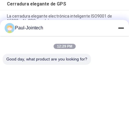
Cerradura elegante de GPS
La cerradura elegante electrónica inteligente ISO9001 de
15000mAh GPS aprobó
Paul-Jointech
Envase de la cerradura del sello de Jointech JT705A GPS que
supervisa el cargo GPS de la seguridad que sigue el candado
12:29 PM
La cerradura electrónica elegante ROHS del envase de
1500mAh GPS aprobó
Good day, what product are you looking for?
Categorías Populares
Todos
GPS Que Sigue El 
Cerradura Del 
Candado
Envase De GPS
Cerradura Elegante 
Candado Elegante 
De GPS
De Bluetooth
Seguimiento Del 
Dispositivos De 
Sello De Envase
Cadena Fríos Del 