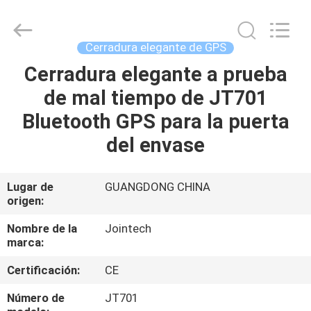
2026
Shenzhen
Joint
Technology
Co.,
Cerradura elegante de GPS
Ltd..
All
Rights
Cerradura elegante a prueba
HOGAR
Reserved.
de mal tiempo de JT701
PRODUCTOS
Bluetooth GPS para la puerta
del envase
VR
SHOW
Lugar de
GUANGDONG CHINA
origen:
SOBRE
Nombre de la
Jointech
marca:
NOSOTROS
Certificación:
CE
VIAJE
Número de
JT701