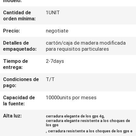
modelo:
DE
Cantidad de
1UNIT
LA
orden mínima:
FÁBRICA
Precio:
negotiate
CONTROL
Detalles de
cartón/caja de madera modificada
empaquetado:
para requisitos particulares
DE
Tiempo de
2-7days
CALIDAD
entrega:
Condiciones de
T/T
ÉNTRENOS
pago:
EN
Capacidad de
10000units por meses
CONTACTO
la fuente:
CON
Alta luz:
,
cerradura elegante de los gps 4g
cerradura elegante resistente a los choques de
los gps
,
cerradura resistente a los choques de los gps e
PIDA