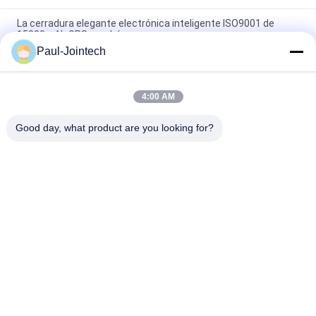
La cerradura elegante electrónica inteligente ISO9001 de
15000mAh GPS aprobó
Paul-Jointech
Envase de la cerradura del sello de Jointech JT705A GPS que
supervisa el cargo GPS de la seguridad que sigue el candado
4:00 AM
La cerradura electrónica elegante ROHS del envase de
1500mAh GPS aprobó
Good day, what product are you looking for?
Categorías Populares
Todos
GPS Que Sigue El 
Cerradura Del 
Candado
Envase De GPS
Cerradura Elegante 
Candado Elegante 
De GPS
De Bluetooth
Seguimiento Del 
Dispositivos De 
Sello De Envase
Cadena Fríos Del 
Control De La 