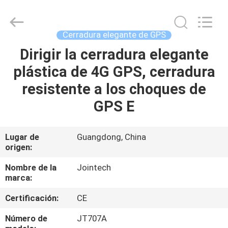
2026
Shenzhen
Joint
Technology
Co.,
Cerradura elegante de GPS
Ltd..
All
Rights
Dirigir la cerradura elegante
HOGAR
Reserved.
plástica de 4G GPS, cerradura
PRODUCTOS
resistente a los choques de
GPS E
VR
SHOW
Lugar de
Guangdong, China
origen:
SOBRE
Nombre de la
Jointech
marca:
NOSOTROS
Certificación:
CE
VIAJE
Número de
JT707A