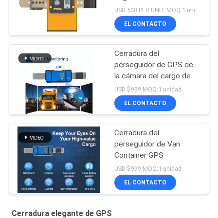
USD 508 PER UNIT MOQ:1 unidad
EL CONTACTO
Cerradura del
perseguidor de GPS de
la cámara del cargo de
Jointech
USD $999 MOQ:1 unidad
EL CONTACTO
Cerradura del
perseguidor de Van
Container GPS
USD $999 MOQ:1 unidad
EL CONTACTO
Cerradura elegante de GPS