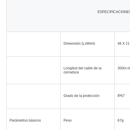
ESPECIFICACIONE
Dimensión (LxWxH)
46 X 21
Longitud del cable de la 
300m m,
cerradura
Grado de la protección
IP67
Parámetros básicos
Peso
67g