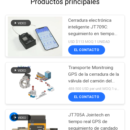
Productos principales
Cerradura electrónica
inteligente JT709C:
seguimiento en tiempo
real y desbloqueo
USD $113 MOQ:1 UNIDAD
remoto
EL CONTACTO
Transporte Monitroing
GPS de la cerradura de la
válvula del camión del
tanque de aceite que
488-500 USD per unit MOQ:1 unidad
coloca el seguimiento
EL CONTACTO
JT705A Jointech en
tiempo real GPS de
seguimiento de candado