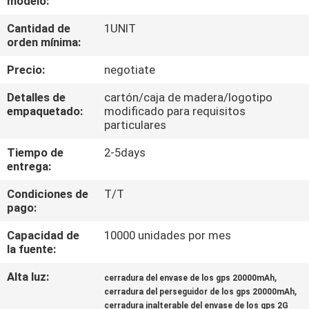
modelo:
DE
Cantidad de
1UNIT
LA
orden mínima:
FÁBRICA
Precio:
negotiate
CONTROL
Detalles de
cartón/caja de madera/logotipo
empaquetado:
modificado para requisitos
DE
particulares
CALIDAD
Tiempo de
2-5days
entrega:
ÉNTRENOS
Condiciones de
T/T
pago:
EN
CONTACTO
Capacidad de
10000 unidades por mes
la fuente:
CON
Alta luz:
,
cerradura del envase de los gps 20000mAh
,
cerradura del perseguidor de los gps 20000mAh
PIDA
cerradura inalterable del envase de los gps 2G