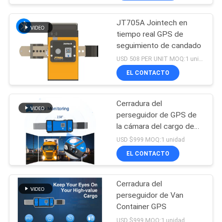
JT705A Jointech en
tiempo real GPS de
seguimiento de candado
USD 508 PER UNIT MOQ:1 unidad
EL CONTACTO
Cerradura del
perseguidor de GPS de
la cámara del cargo de
Jointech
USD $999 MOQ:1 unidad
EL CONTACTO
Cerradura del
perseguidor de Van
Container GPS
USD $999 MOQ:1 unidad