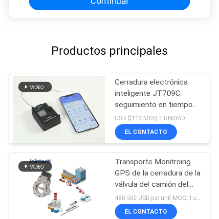
Continuar
Productos principales
Cerradura electrónica
inteligente JT709C:
seguimiento en tiempo
real y desbloqueo
USD $113 MOQ:1 UNIDAD
remoto
EL CONTACTO
Transporte Monitroing
GPS de la cerradura de la
válvula del camión del
tanque de aceite que
488-500 USD per unit MOQ:1 unidad
coloca el seguimiento
EL CONTACTO