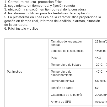
1. Cerradura robusta, protección física
2. seguimiento en tiempo real y fijación remota
3. ubicación y situación en tiempo real de la cerradura
4. las alarmas notifican para las tentativas de adaptación
5. La plataforma en línea rica de la característica proporciona la
gestión en tiempo real, informes del análisis, alarmas, situación
de la cerradura
6. Fácil instale y utilice
Tamaños del ordenador
223mm*
central
Longitud de la secuencia
450m m
Peso
4KG
Temperatura de trabajo
-20°C --
Parámetros
Temperatura de
-40°C --
almacenamiento
Humedad relativa
5%-99%
Tensión de carga
5V
Capacidad de la batería
20000m
Antena de GPS
Accesori