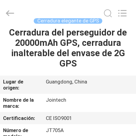
2026
Shenzhen
Joint
Technology
Co.,
Cerradura elegante de GPS
Ltd..
All
Rights
Cerradura del perseguidor de
HOGAR
Reserved.
20000mAh GPS, cerradura
PRODUCTOS
inalterable del envase de 2G
GPS
VR
SHOW
Lugar de
Guangdong, China
origen:
SOBRE
Nombre de la
Jointech
marca:
NOSOTROS
Certificación:
CE ISO9001
VIAJE
Número de
JT705A