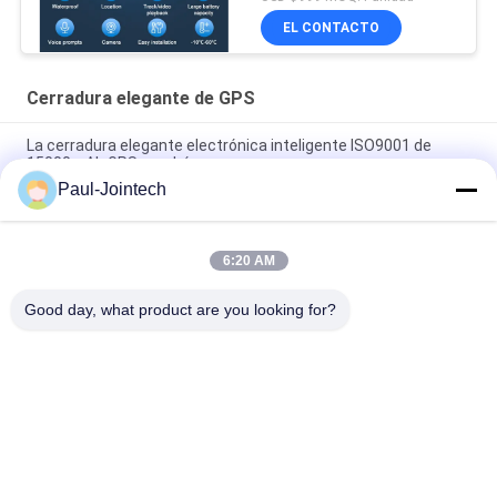
EL CONTACTO
Cerradura elegante de GPS
La cerradura elegante electrónica inteligente ISO9001 de
15000mAh GPS aprobó
Paul-Jointech
Envase de la cerradura del sello de Jointech JT705A GPS que
supervisa el cargo GPS de la seguridad que sigue el candado
6:20 AM
La cerradura electrónica elegante ROHS del envase de
1500mAh GPS aprobó
Good day, what product are you looking for?
Categorías Populares
Todos
GPS Que Sigue El 
Cerradura Del 
Candado
Envase De GPS
Cerradura Elegante 
Candado Elegante 