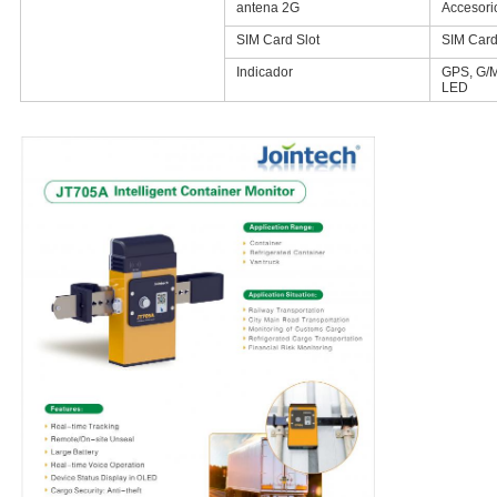
antena 2G
Accesori
SIM Card Slot
SIM Card
Indicador
GPS, G/M
LED