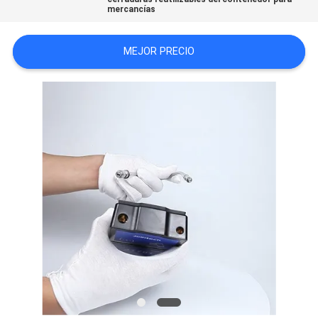
mercancías
UNA
CITA
MEJOR PRECIO
MAPA
DEL
SITIO
PRIVACY
POLICY