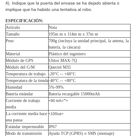
4). Indique que la puerta del envase se ha dejado abierta o 
implique que ha habido una tentativa al robo.
ESPECIFICACIÓN:
Artículo
Nota
Tamaño
195m m x 114m m x 37m m
Peso
700g (incluya la unidad principal, la antena, la
batería, la cáscara)
Material
Plástico del ingeniero
Módulo de GPS
Ublox MAX-7Q
Módulo del G/M
Quectel M35
Temperatura de trabajo
-20°C -- +60°C
Temperatura de la tienda
-40°C -- +80°C
Humedad
5%-99%
Batería estándar
Batería recargable 15000mAh
Corriente de trabajo
<90 mA="">
media
La corriente media hace
<100ua>
una pausa
Estándar impermeable
IP67
Modo de transmisión
Ayuda TCP (GPRS) o SMS (mensaje)