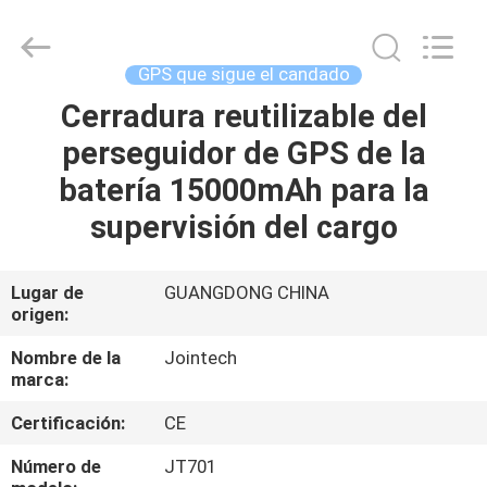
2026
Shenzhen
Joint
Technology
Co.,
GPS que sigue el candado
Ltd..
All
Rights
Cerradura reutilizable del
HOGAR
Reserved.
perseguidor de GPS de la
PRODUCTOS
batería 15000mAh para la
supervisión del cargo
VR
SHOW
Lugar de
GUANGDONG CHINA
origen:
SOBRE
Nombre de la
Jointech
marca:
NOSOTROS
Certificación:
CE
VIAJE
Número de
JT701