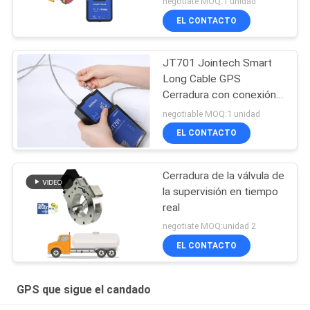
negotiate MOQ:1 unidad
EL CONTACTO
JT701 Jointech Smart
Long Cable GPS
Cerradura con conexión a
Internet
negotiable MOQ:1 unidad
EL CONTACTO
Cerradura de la válvula de
la supervisión en tiempo
real
negotiate MOQ:unidad 2
EL CONTACTO
GPS que sigue el candado