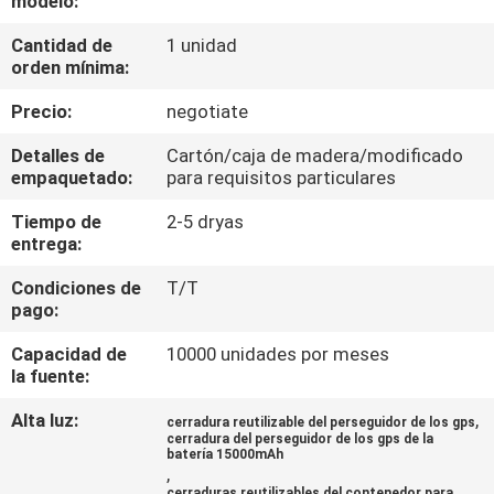
modelo:
DE
Cantidad de
1 unidad
LA
orden mínima:
FÁBRICA
Precio:
negotiate
CONTROL
Detalles de
Cartón/caja de madera/modificado
empaquetado:
para requisitos particulares
DE
Tiempo de
2-5 dryas
CALIDAD
entrega:
Condiciones de
T/T
ÉNTRENOS
pago:
EN
Capacidad de
10000 unidades por meses
CONTACTO
la fuente:
CON
Alta luz:
,
cerradura reutilizable del perseguidor de los gps
cerradura del perseguidor de los gps de la
batería 15000mAh
,
PIDA
cerraduras reutilizables del contenedor para