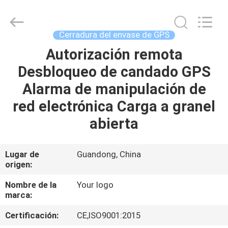
2026
Shenzhen
Joint
Technology
Co.,
Cerradura del envase de GPS
Ltd..
All
Rights
Autorización remota
HOGAR
Reserved.
Desbloqueo de candado GPS
PRODUCTOS
Alarma de manipulación de
red electrónica Carga a granel
VR
abierta
SHOW
Lugar de
Guandong, China
origen:
SOBRE
NOSOTROS
Nombre de la
Your logo
marca:
VIAJE
Certificación:
CE,ISO9001:2015