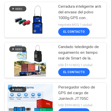
Cerradura inteligente anti
del envase del polvo
1000g GPS con
teledirigido
negotiate MOQ:1 unidad
EL CONTACTO
Candado teledirigido de
seguimiento en tiempo
real de Smart de la
alarma del corte del
USD $113 MOQ:1 unidad
cable de la cerradura de
EL CONTACTO
GPS
Perseguidor video de
GPS del cargo de
Jointech JT705C
USD $999 MOQ:1 unidad