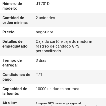
DE
Número de
JT701D
modelo:
LA
Cantidad de
2 unidades
FÁBRICA
orden mínima:
Precio:
negotiate
CONTROL
DE
Detalles de
Caja de cartón/caja de madera/
empaquetado:
rastreo de candado GPS
CALIDAD
personalizado
Tiempo de
3 días
ÉNTRENOS
entrega:
EN
Condiciones de
T/T
pago:
CONTACTO
CON
Capacidad de
10000 unidades por mes
la fuente:
Alta luz:
,
PIDA
Bloqueo GPS para carga a granel