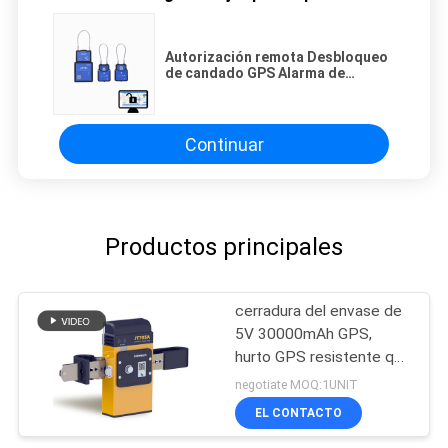
Autorización remota Desbloqueo
de candado GPS Alarma de
manipulación de red electrónica
Carga a granel abierta
Continuar
Productos principales
cerradura del envase de
5V 30000mAh GPS,
hurto GPS resistente que
sigue la cerradura
negotiate MOQ:1UNIT
EL CONTACTO