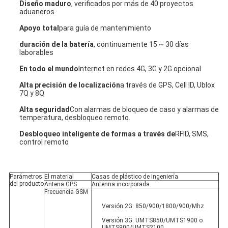
Diseño maduro
, verificados por más de 40 proyectos 
aduaneros
Apoyo total
para guía de mantenimiento
duración de la batería
, continuamente 15 ~ 30 días 
laborables
En todo el mundo
Internet en redes 4G, 3G y 2G opcional
Alta precisión de localización
a través de GPS, Cell ID, Ublox 
7Q y 8Q
Alta seguridad
Con alarmas de bloqueo de caso y alarmas de 
temperatura, desbloqueo remoto.
Desbloqueo inteligente de formas a través de
RFID, SMS, 
control remoto
Parámetros 
El material
Casas de plástico de ingeniería
del producto
Antena GPS
Antenna incorporada
Frecuencia GSM
Versión 2G: 850/900/1800/900/Mhz
Versión 3G: UMTS850/UMTS1900 o 
UMTS900/UMTS2100