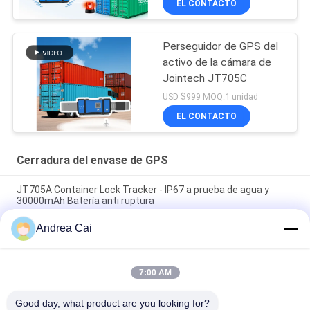
EL CONTACTO
Perseguidor de GPS del
activo de la cámara de
Jointech JT705C
USD $999 MOQ:1 unidad
EL CONTACTO
Cerradura del envase de GPS
JT705A Container Lock Tracker - IP67 a prueba de agua y
30000mAh Batería anti ruptura
Andrea Cai
Jointech JT705C Contenedor personalizable GPS Cámara
Video Candado Dispositivo de seguimiento de bloqueo de
monitoreo de bienes de alto valor
7:00 AM
Prenda impermeable electrónica de la cerradura IP67 del
envase de JT701 GPS Smart
Good day, what product are you looking for?