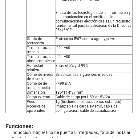
El uso de las tecnologías de la información y 
la comunicación en el ámbito de las 
comunicaciones electrónicas es un requisito 
fundamental para la aplicación de la Directiva 
95/46/CE.
Grado de 
Protección IP67 contra agua y polvo
protección
Temperatura de 
-20 - +60
trabajo
Temperatura de 
-40 - +80
almacenamiento
Humedad 
Entre el 5% y el 99%
relativa
Corriente media 
Se aplican las siguientes medidas:
de espera
Corriente de 
<=
90 mA
trabajo media
Dimensión
195*114*37 mm
Carga externa
Cable de carga por USB de 5V 2A
Peso
1g ((incluidos los accesorios estándar)
Accesorios 
Imán;cable de carga externo, cable de 
opcionales
configuración, cable de actualización
Funciones:
Inducción magnética de puertas integradas, fácil de instalar