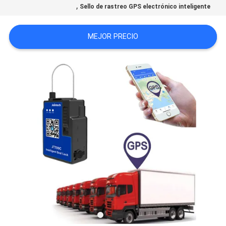
,
Sello de rastreo GPS electrónico inteligente
UNA
CITA
MEJOR PRECIO
MAPA
DEL
SITIO
PRIVACY
POLICY