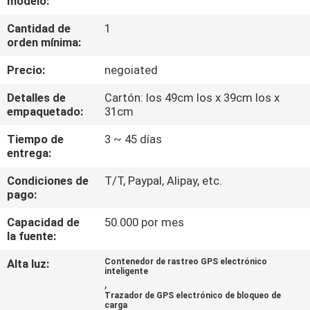
modelo:
DE
Cantidad de
1
LA
orden mínima:
FÁBRICA
Precio:
negoiated
CONTROL
Detalles de
Cartón: los 49cm los x 39cm los x
empaquetado:
31cm
DE
Tiempo de
3 ~ 45 días
CALIDAD
entrega:
Condiciones de
T/T, Paypal, Alipay, etc.
ÉNTRENOS
pago:
EN
Capacidad de
50.000 por mes
CONTACTO
la fuente:
CON
Alta luz:
Contenedor de rastreo GPS electrónico
inteligente
,
Trazador de GPS electrónico de bloqueo de
PIDA
carga