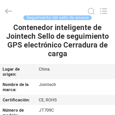
2026
Shenzhen
Joint
Technology
Co.,
Seguimiento del sello de envase
Ltd..
All
Rights
Contenedor inteligente de
HOGAR
Reserved.
Jointech Sello de seguimiento
PRODUCTOS
GPS electrónico Cerradura de
carga
VR
SHOW
Lugar de
China.
origen:
SOBRE
Nombre de la
Jointech
marca:
NOSOTROS
Certificación:
CE, ROHS
VIAJE
Número de
JT709C