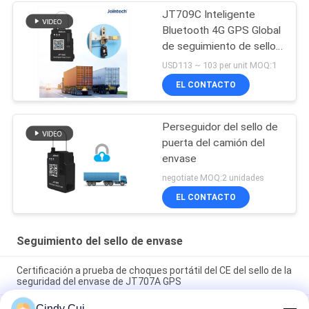
JT709C Inteligente
Bluetooth 4G GPS Global
de seguimiento de sello
electrónico Tracker
USD113 ~ 103 per unit MOQ:1
EL CONTACTO
Perseguidor del sello de
puerta del camión del
envase
negotiate MOQ:2 unidades
EL CONTACTO
Seguimiento del sello de envase
Certificación a prueba de choques portátil del CE del sello de la
seguridad del envase de JT707A GPS
Cindy Cui