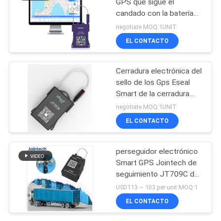
GPS que sigue el
candado con la batería
1500mAh
negotiate MOQ:1UNIT
EL CONTACTO
Cerradura electrónica del
sello de los Gps Eseal
Smart de la cerradura
electrónica 1500mAh del
negotiate MOQ:1UNIT
envase de la FCC
EL CONTACTO
perseguidor electrónico
Smart GPS Jointech de
seguimiento JT709C del
sello de 4G Bluetooth
USD113 ~ 103 per unit MOQ:1
EL CONTACTO