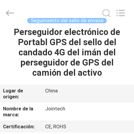
2026
Shenzhen
Joint
Technology
Co.,
Seguimiento del sello de envase
Ltd..
All
Rights
Perseguidor electrónico de
HOGAR
Reserved.
Portabl GPS del sello del
PRODUCTOS
candado 4G del imán del
perseguidor de GPS del
VR
camión del activo
SHOW
Lugar de
China
origen:
SOBRE
NOSOTROS
Nombre de la
Jointech
marca:
VIAJE
Certificación:
CE, ROHS