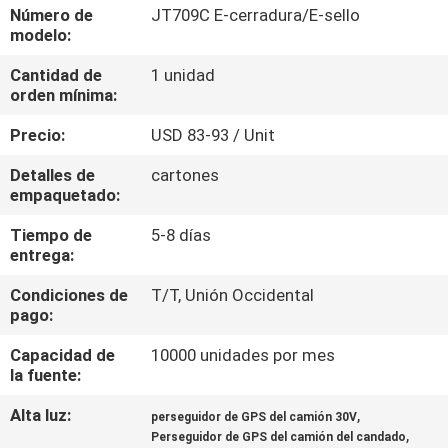
DE
Número de
JT709C E-cerradura/E-sello
modelo:
LA
Cantidad de
1 unidad
FÁBRICA
orden mínima:
Precio:
USD 83-93 / Unit
CONTROL
DE
Detalles de
cartones
empaquetado:
CALIDAD
Tiempo de
5-8 días
entrega:
ÉNTRENOS
Condiciones de
T/T, Unión Occidental
EN
pago:
CONTACTO
Capacidad de
10000 unidades por mes
CON
la fuente:
Alta luz:
,
perseguidor de GPS del camión 30V
,
PIDA
Perseguidor de GPS del camión del candado