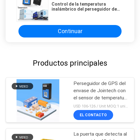
Control de la temperatura
inalámbrico del perseguidor de
GPS del imán 4G de JT301B para
los vehículos refrigerados
Continuar
Productos principales
Perseguidor de GPS del
envase de Jointech con
el sensor de temperatura
para la cadena fría
USD 106-126 / Unit MOQ:1 unidad
logística
EL CONTACTO
La puerta que detecta al