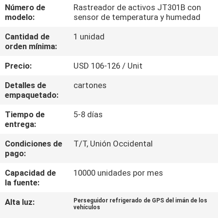
DE
Número de
Rastreador de activos JT301B con
modelo:
sensor de temperatura y humedad
LA
Cantidad de
1 unidad
FÁBRICA
orden mínima:
Precio:
USD 106-126 / Unit
CONTROL
DE
Detalles de
cartones
empaquetado:
CALIDAD
Tiempo de
5-8 días
entrega:
ÉNTRENOS
Condiciones de
T/T, Unión Occidental
EN
pago:
CONTACTO
Capacidad de
10000 unidades por mes
CON
la fuente:
Alta luz:
Perseguidor refrigerado de GPS del imán de los
vehículos
PIDA
,