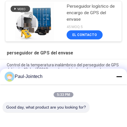
Perseguidor logístico de
encargo de GPS del
envase
45 MOQ:5
EL CONTACTO
perseguidor de GPS del envase
Control de la temperatura inalámbrico del perseguidor de GPS
del imán 4G de JT301B para los vehículos refrigerados
Paul-Jointech
Perseguidor de GPS del envase de la supervisión de la puerta
dentro del envase 3 meses de batería
5:33 PM
Prenda impermeable anti de aluminio del perseguidor IP67 de
GPS del envase del hurto de Jointech
Good day, what product are you looking for?
Categorías Populares
Todos