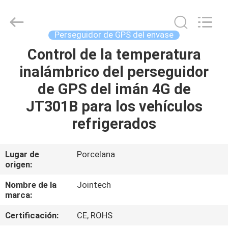
2026
Shenzhen
Joint
Technology
Co.,
Perseguidor de GPS del envase
Ltd..
All
Rights
Control de la temperatura
HOGAR
Reserved.
inalámbrico del perseguidor
PRODUCTOS
de GPS del imán 4G de
JT301B para los vehículos
VR
refrigerados
SHOW
Lugar de
Porcelana
origen:
SOBRE
NOSOTROS
Nombre de la
Jointech
marca:
VIAJE
Certificación:
CE, ROHS