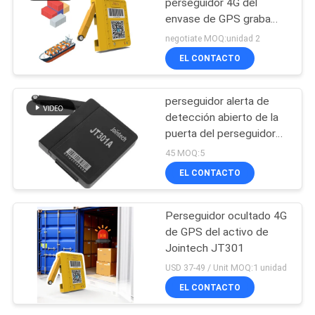
perseguidor 4G del
envase de GPS graba
fácil instala batería de
negotiate MOQ:unidad 2
larga vida
EL CONTACTO
perseguidor alerta de
detección abierto de la
puerta del perseguidor
de GPS del envase de
45 MOQ:5
1500mAh Bluetooth
EL CONTACTO
Perseguidor ocultado 4G
de GPS del activo de
Jointech JT301
USD 37-49 / Unit MOQ:1 unidad
EL CONTACTO