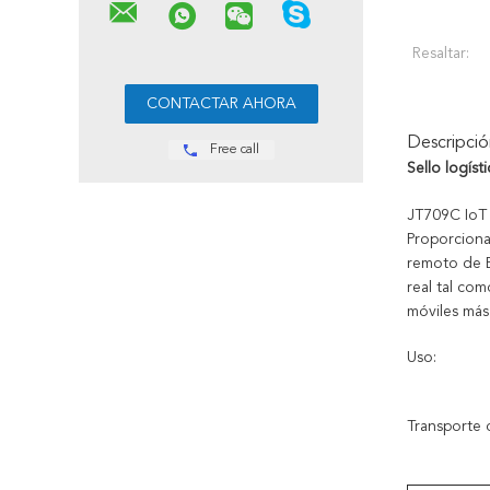
Resaltar:
Descripci
Free call
Sello logís
JT709C IoT l
Proporciona 
remoto de B
real tal com
móviles más 
Uso:
Transporte 