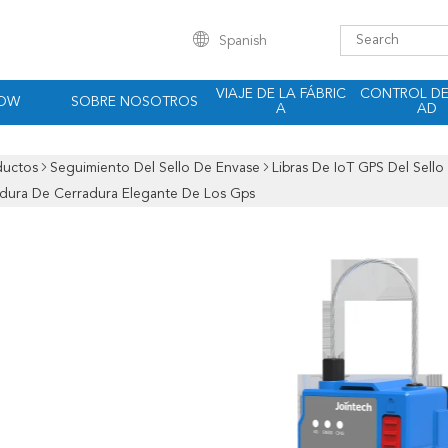
Spanish
VIAJE DE LA FÁBRIC
CONTROL DE
HOW
SOBRE NOSOTROS
A
AD
ductos
Seguimiento Del Sello De Envase
Libras De IoT GPS Del Sell
dura De Cerradura Elegante De Los Gps