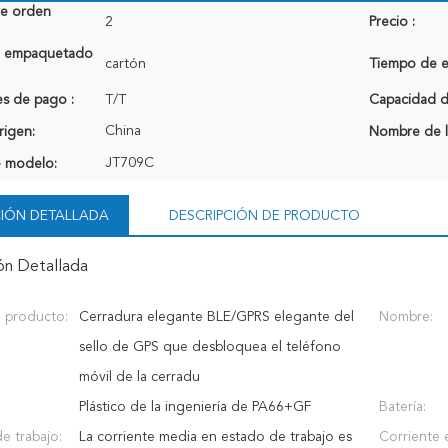
de orden
2
Precio :
de empaquetado
cartón
Tiempo de e
s de pago :
T/T
Capacidad de
China
rigen:
Nombre de l
JT709C
 modelo:
IÓN DETALLADA
DESCRIPCIÓN DE PRODUCTO
ón Detallada
 producto:
Cerradura elegante BLE/GPRS elegante del
Nombre:
sello de GPS que desbloquea el teléfono
móvil de la cerradu
Plástico de la ingeniería de PA66+GF
Batería:
e trabajo:
La corriente media en estado de trabajo es
Corriente 