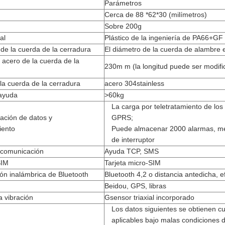
Parámetros
Cerca de 88 *62*30 (milímetros)
Sobre 200g
al
Plástico de la ingeniería de PA66+GF
 de la cuerda de la cerradura
El diámetro de la cuerda de alambre 
 acero de la cuerda de la
230m m (la longitud puede ser modific
 la cuerda de la cerradura
acero 304stainless
 ayuda
>60kg
La carga por teletratamiento de los
ación de datos y
GPRS;
ento
Puede almacenar 2000 alarmas, men
de interruptor
 comunicación
Ayuda TCP, SMS
SIM
Tarjeta micro-SIM
n inalámbrica de Bluetooth
Bluetooth 4,2 o distancia antedicha, 
Beidou, GPS, libras
a vibración
Gsensor triaxial incorporado
Los datos siguientes se obtienen 
aplicables bajo malas condiciones d