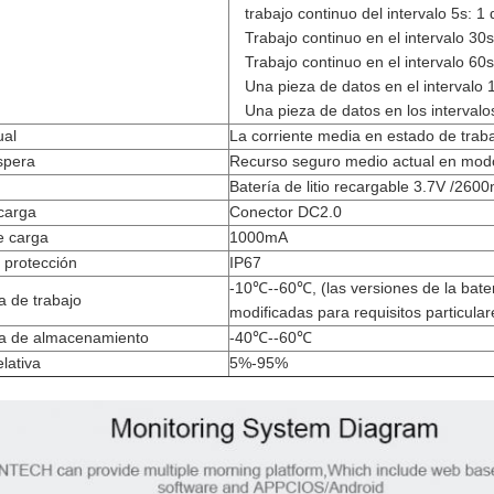
trabajo continuo del intervalo 5s: 1 
Trabajo continuo en el intervalo 30s
Trabajo continuo en el intervalo 60s
Una pieza de datos en el intervalo 
Una pieza de datos en los intervalo
ual
La corriente media en estado de tra
spera
Recurso seguro medio actual en modo 
Batería de litio recargable 3.7V /260
 carga
Conector DC2.0
e carga
1000mA
 protección
IP67
-10℃--60℃, (las versiones de la bate
 de trabajo
modificadas para requisitos particular
a de almacenamiento
-40℃--60℃
lativa
5%-95%