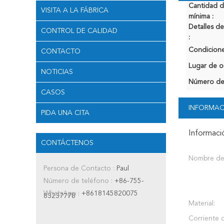
Cantidad 
VISITA A LA FÁBRICA
mínima :
Detalles 
CONTROL DE CALIDAD
:
Condicione
CONTACTO
Lugar de o
NOTICIAS
Número de
CASOS
INFORMAC
PIDA UNA CITA
Informaci
CONTÁCTENOS
Nombre de
Persona de Contacto :
Paul
Número de teléfono :
+86-755-
WhatsApp :
+8618145820075
83237778
Material:
Corriente d