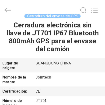
2026
Shenzhen
Joint
Technology
Co.,
Cerradura del envase de GPS
Ltd..
All
Rights
Cerradura electrónica sin
HOGAR
Reserved.
llave de JT701 IP67 Bluetooth
PRODUCTOS
800mAh GPS para el envase
del camión
VR
SHOW
Lugar de
GUANGDONG CHINA
origen:
SOBRE
Nombre de la
Jointech
marca:
NOSOTROS
Certificación:
CE
VIAJE
Número de
JT701