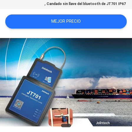
,
Candado sin llave del bluetooth de JT701 IP67
UNA
CITA
MEJOR PRECIO
MAPA
DEL
SITIO
PRIVACY
POLICY