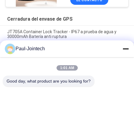
EL CONTACTO
Cerradura del envase de GPS
JT705A Container Lock Tracker - IP67 a prueba de agua y
30000mAh Batería anti ruptura
Paul-Jointech
Jointech JT705C Contenedor personalizable GPS Cámara
Video Candado Dispositivo de seguimiento de bloqueo de
monitoreo de bienes de alto valor
1:01 AM
Prenda impermeable electrónica de la cerradura IP67 del
envase de JT701 GPS Smart
Good day, what product are you looking for?
Categorías Populares
Todos
GPS Que Sigue El 
Cerradura Del 
Candado
Envase De GPS
Cerradura Elegante 
Candado Elegante 
De GPS
De Bluetooth