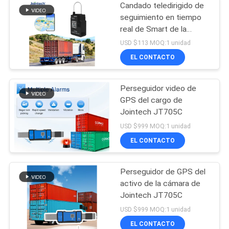
Candado teledirigido de
seguimiento en tiempo
real de Smart de la
alarma del corte del
USD $113 MOQ:1 unidad
cable de la cerradura de
EL CONTACTO
GPS
Perseguidor video de
GPS del cargo de
Jointech JT705C
USD $999 MOQ:1 unidad
EL CONTACTO
Perseguidor de GPS del
activo de la cámara de
Jointech JT705C
USD $999 MOQ:1 unidad
EL CONTACTO