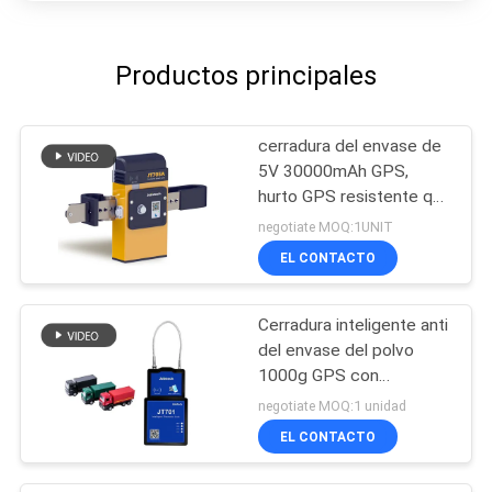
Productos principales
cerradura del envase de
5V 30000mAh GPS,
hurto GPS resistente que
sigue la cerradura
negotiate MOQ:1UNIT
EL CONTACTO
Cerradura inteligente anti
del envase del polvo
1000g GPS con
teledirigido
negotiate MOQ:1 unidad
EL CONTACTO