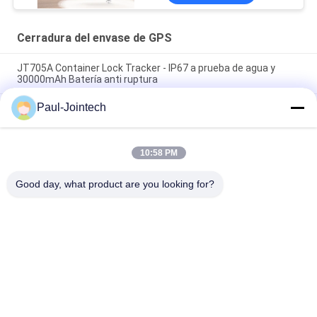
Cerradura del envase de GPS
JT705A Container Lock Tracker - IP67 a prueba de agua y
30000mAh Batería anti ruptura
Paul-Jointech
Jointech JT705C Contenedor personalizable GPS Cámara
Video Candado Dispositivo de seguimiento de bloqueo de
monitoreo de bienes de alto valor
10:58 PM
Prenda impermeable electrónica de la cerradura IP67 del
envase de JT701 GPS Smart
Good day, what product are you looking for?
Categorías Populares
Todos
GPS Que Sigue El 
Cerradura Del 
Candado
Envase De GPS
Cerradura Elegante 
Candado Elegante 
De GPS
De Bluetooth