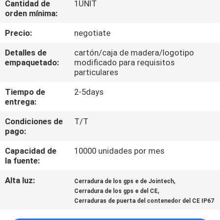
Cantidad de
1UNIT
DE
orden mínima:
LA
Precio:
negotiate
FÁBRICA
Detalles de
cartón/caja de madera/logotipo
empaquetado:
modificado para requisitos
CONTROL
particulares
DE
Tiempo de
2-5days
entrega:
CALIDAD
Condiciones de
T/T
pago:
ÉNTRENOS
EN
Capacidad de
10000 unidades por mes
la fuente:
CONTACTO
Alta luz:
,
Cerradura de los gps e de Jointech
CON
,
Cerradura de los gps e del CE
Cerraduras de puerta del contenedor del CE IP67
PIDA