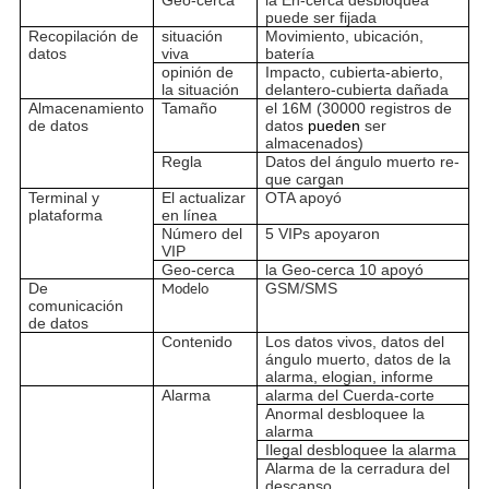
Geo-cerca
la En-cerca desbloquea
puede ser fijada
Recopilación de
situación
Movimiento, ubicación,
datos
viva
batería
opinión de
Impacto, cubierta-abierto,
la situación
delantero-cubierta dañada
Almacenamiento
Tamaño
el 16M (30000 registros de
de datos
datos
pueden
ser
almacenados)
Regla
Datos del ángulo muerto re-
que cargan
Terminal y
El actualizar
OTA apoyó
plataforma
en línea
Número del
5 VIPs apoyaron
VIP
Geo-cerca
la Geo-cerca 10 apoyó
De
GSM/SMS
Modelo
comunicación
de datos
Contenido
Los datos vivos, datos del
ángulo muerto, datos de la
alarma, elogian, informe
Alarma
alarma del Cuerda-corte
Anormal desbloquee la
alarma
Ilegal desbloquee la alarma
Alarma de la cerradura del
descanso