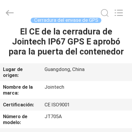
2026
Shenzhen
Joint
Technology
Co.,
Cerradura del envase de GPS
Ltd..
All
Rights
El CE de la cerradura de
HOGAR
Reserved.
Jointech IP67 GPS E aprobó
PRODUCTOS
para la puerta del contenedor
VR
Lugar de
Guangdong, China
origen:
SHOW
Nombre de la
Jointech
marca:
SOBRE
Certificación:
CE ISO9001
NOSOTROS
Número de
JT705A
modelo:
VIAJE