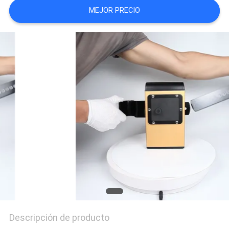
MEJOR PRECIO
UNA
CITA
MAPA
DEL
SITIO
PRIVACY
POLICY
Descripción de producto