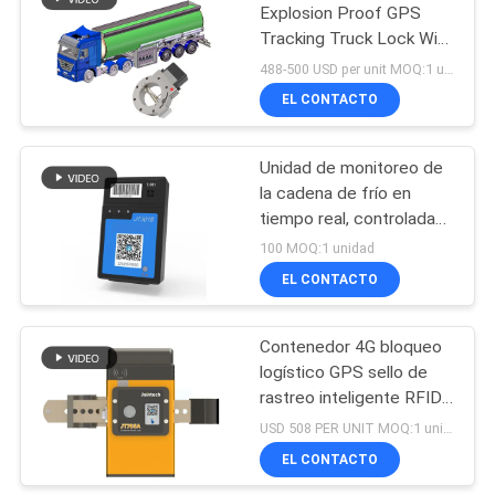
temperatura
Explosion Proof GPS
Tracking Truck Lock With
100
Anti Stealing Design Fuel
488-500 USD per unit MOQ:1 unidad
Tanker Valve Lock
perseguidor de GPS
EL CONTACTO
del envase
Unidad de monitoreo de
la cadena de frío en
tiempo real, controlada
por temperatura y
100 MOQ:1 unidad
humedad para
EL CONTACTO
27
contenedores de
transporte, remolques,
Vehículo GPS que
palets
Contenedor 4G bloqueo
logístico GPS sello de
sigue software
rastreo inteligente RFID
bloqueo GPS candado
USD 508 PER UNIT MOQ:1 unidad
EL CONTACTO