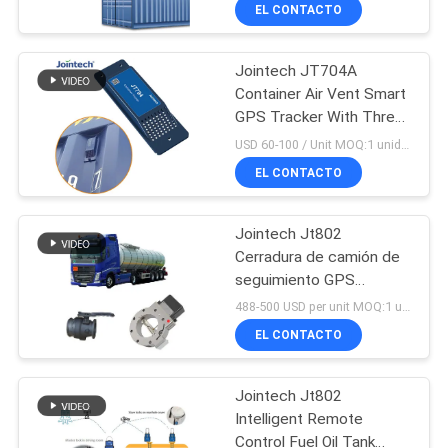
Transportation
DE
EL CONTACTO
Monitoring Device
LA
Jointech JT704A
FÁBRICA
87
Container Air Vent Smart
GPS Tracker With Three
Cerradura elegante
CONTROL
Years Working Time
USD 60-100 / Unit MOQ:1 unidad
de GPS
Battery
DE
EL CONTACTO
CALIDAD
Jointech Jt802
Cerradura de camión de
ÉNTRENOS
seguimiento GPS
62
Cerradura de válvula a
EN
488-500 USD per unit MOQ:1 unidad
prueba de explosión para
Candado elegante
EL CONTACTO
CONTACTO
el transporte de
petroleros
CON
de Bluetooth
Jointech Jt802
Intelligent Remote
PIDA
Control Fuel Oil Tank