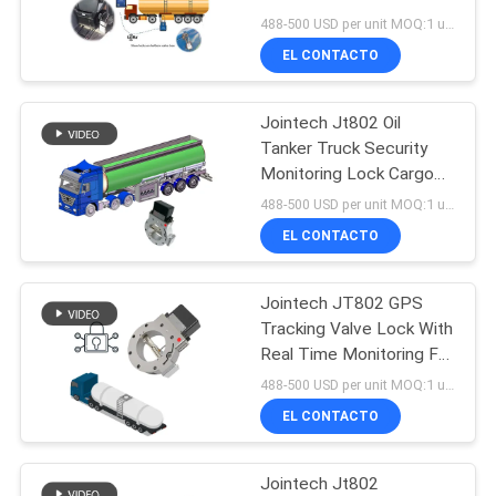
Valve Lock With Oil Theft
488-500 USD per unit MOQ:1 unidad
UNA
Prevention Function
EL CONTACTO
CITA
86
Seguimiento del
Jointech Jt802 Oil
MAPA
Tanker Truck Security
sello de envase
DEL
Monitoring Lock Cargo
Guard GPS Oil Tank Valve
488-500 USD per unit MOQ:1 unidad
SITIO
Lock
EL CONTACTO
PRIVACY
Jointech JT802 GPS
64
POLICY
Tracking Valve Lock With
Dispositivos de
Real Time Monitoring For
Fuel Tanker
488-500 USD per unit MOQ:1 unidad
cadena fríos del
Transportation
EL CONTACTO
control de la
Jointech Jt802