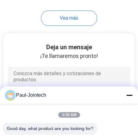
24
Vea más
Sensor llano del
depósito de
gasolina diesel
Deja un mensaje
¡Te llamaremos pronto!
11
gps del vehículo que
Paul-Jointech
siguen el dispositivo
3:30 AM
Good day, what product are you looking for?