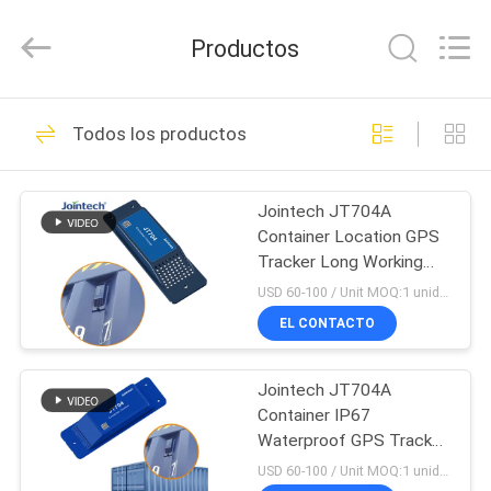
2025
Shenzhen
Joint
Productos
Technology
Co.,
Ltd..
All
Rights
HOGAR
190
Reserved.
Todos los productos
GPS que sigue el
PRODUCTOS
candado
Jointech JT704A
Container Location GPS
VR
Tracker Long Working
SHOW
Time Disposable Lithium
USD 60-100 / Unit MOQ:1 unidad
Battery
EL CONTACTO
113
SOBRE
Cerradura del
Jointech JT704A
NOSOTROS
Container IP67
envase de GPS
Waterproof GPS Tracker
VIAJE
Long Standby Time
USD 60-100 / Unit MOQ:1 unidad