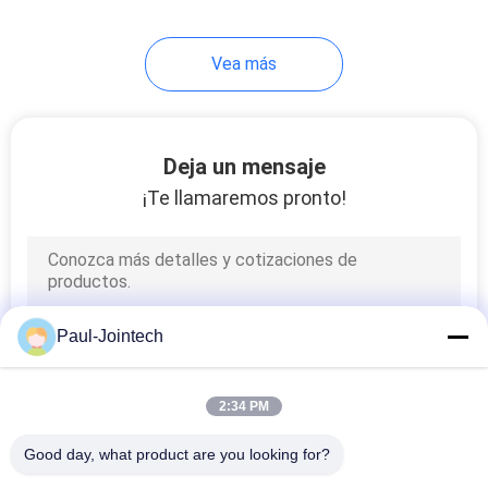
24
Vea más
Sensor llano del
depósito de
gasolina diesel
Deja un mensaje
¡Te llamaremos pronto!
11
gps del vehículo que
Paul-Jointech
siguen el dispositivo
2:34 PM
Good day, what product are you looking for?