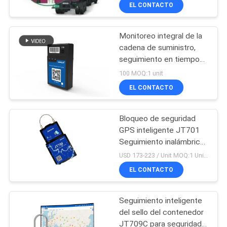
remoto, espera
DE
EL CONTACTO
prolongada.
LA
Monitoreo integral de la
FÁBRICA
87
cadena de suministro,
seguimiento en tiempo
Cerradura elegante
CONTROL
real de la temperatura y
100 MOQ:1 unit
de GPS
la humedad, detección
DE
EL CONTACTO
de GPS
CALIDAD
Bloqueo de seguridad
GPS inteligente JT701
ÉNTRENOS
Seguimiento inalámbrico
62
y anti robo para
EN
USD 173-223 / Unit MOQ:1 Unidad
contenedores
Candado elegante
EL CONTACTO
CONTACTO
CON
de Bluetooth
Seguimiento inteligente
del sello del contenedor
PIDA
JT709C para seguridad