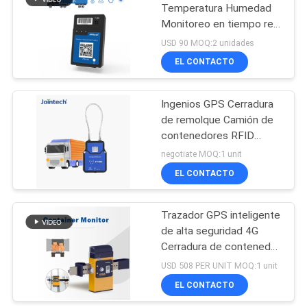
temperatura
Temperatura Humedad
Monitoreo en tiempo real
100
Alarma GPS Tracker
USD 90 MOQ:2 unidades
perseguidor de GPS
EL CONTACTO
del envase
Ingenios GPS Cerradura
de remolque Camión de
contenedores RFID
Desbloquear Smart
negotiate MOQ:1 unit
Control Cerradura
EL CONTACTO
27
Vehículo GPS que
Trazador GPS inteligente
de alta seguridad 4G
sigue software
Cerradura de contenedor
logístico de seguimiento
USD 508 PER UNIT MOQ:1 unit
de seguridad inalámbrica
EL CONTACTO
de seguridad inalámbrica