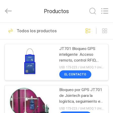
2025
Shenzhen
Joint
Productos
Technology
Co.,
Ltd..
All
Rights
HOGAR
190
Reserved.
Todos los productos
GPS que sigue el
PRODUCTOS
candado
JT701 Bloqueo GPS
inteligente ️ Acceso
VR
remoto, control RFID,
SHOW
alertas de manipulación
USD 173-223 / Unit MOQ:1 Unidad
EL CONTACTO
113
SOBRE
Cerradura del
Bloqueo por GPS JT701
NOSOTROS
de Jointech para la
envase de GPS
logística, seguimiento en
VIAJE
tiempo real, desbloqueo
USD 173-223 / Unit MOQ:1 Unidad