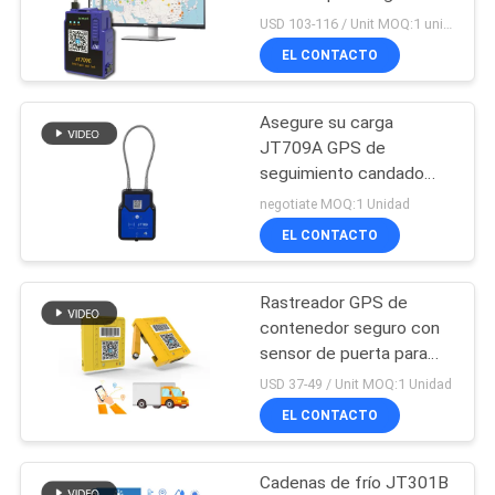
de la carga y bloqueo del
USD 103-116 / Unit MOQ:1 unidad
UNA
sello de navegación GPS
EL CONTACTO
CITA
86
Seguimiento del
Asegure su carga
MAPA
JT709A GPS de
sello de envase
DEL
seguimiento candado
Desbloquear código QR
negotiate MOQ:1 Unidad
SITIO
Bluetooth RFID SMS
EL CONTACTO
PRIVACY
Rastreador GPS de
64
POLICY
contenedor seguro con
Dispositivos de
sensor de puerta para
prevenir robos y
USD 37-49 / Unit MOQ:1 Unidad
cadena fríos del
seguridad de la carga
EL CONTACTO
control de la
Cadenas de frío JT301B